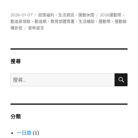
發
分
標
2026-01-07
政策福利
、
生活資訊
、
運動休閒
2026運動幣
、
佈
類
籤
動滋券領取
、
動滋網
、
教育部體育署
、
生活補助
、
運動幣
、
運動裝
日
在
備折抵
發佈留言
期:
〈如
何
領
取
運
搜尋
動
幣？
搜
搜
2026
尋
尋
年
新
關
制
鍵
懶
字:
人
分類
包〉
一日遊
(1)