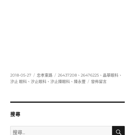
發
分
標
2018-05-27
忠孝東路
26437208
、
26476225
、
晶華眼科
、
佈
類
籤
在
汐止 眼科
、
汐止眼科
、
汐止陳眼科
、
陳永豐
發佈留言
日
〈26476225〉
期:
搜尋
搜
搜
尋