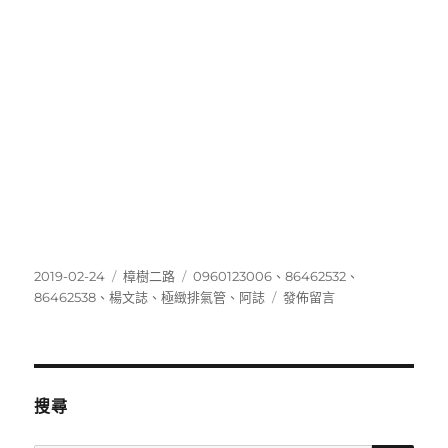
發
分
標
2019-02-24
樟樹二路
0960123006
、
86462532
、
佈
類
籤
在
86462538
、
楊文誌
、
極緻排氣管
、
阿誌
發佈留言
日
〈86462532〉
期:
搜尋