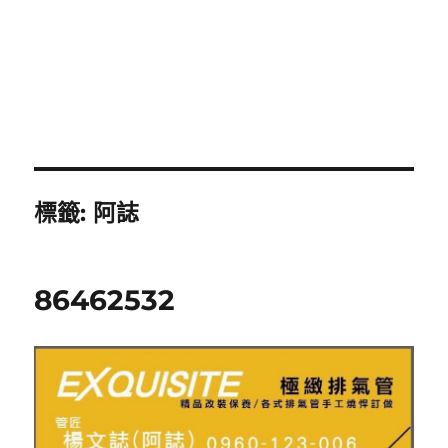
標籤:
阿誌
86462532