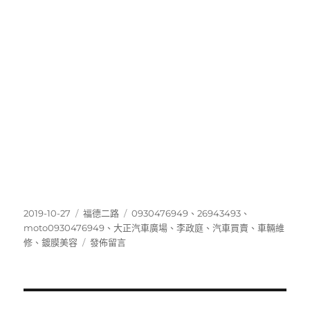
發
分
標
2019-10-27
福德二路
0930476949
、
26943493
、
佈
類
籤
moto0930476949
、
大正汽車廣場
、
李政庭
、
汽車買賣
、
車輛維
日
在
修
、
鍍膜美容
發佈留言
期:
〈26943493〉