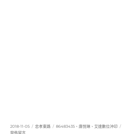
發
分
標
在
2018-11-05
忠孝東路
86483435
、
唐悦琳
、
艾達數位沖印
佈
類
籤
〈864
發佈留言