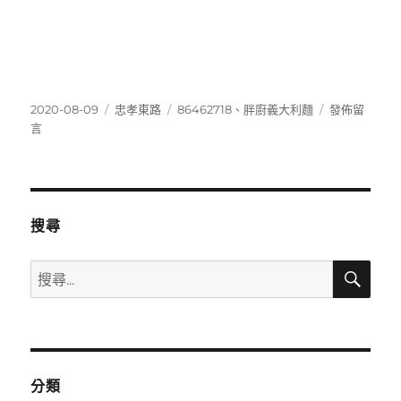
發
分
標
在
2020-08-09
忠孝東路
86462718
、
胖廚義大利麵
發佈留
佈
類
籤
〈86462718
言
日
期:
搜尋
搜
搜
尋
尋
關
鍵
字:
分類