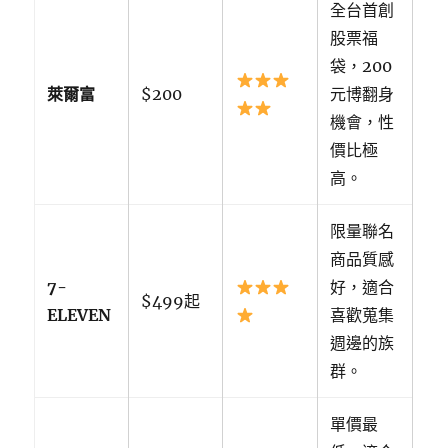
全台首創
股票福
袋，200
萊爾富
$200
元博翻身
機會，性
價比極
高。
限量聯名
商品質感
7-
好，適合
$499起
ELEVEN
喜歡蒐集
週邊的族
群。
單價最