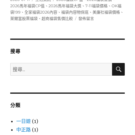
佈
類
籤
2026馬年福袋CP值
、
2026馬年福袋大獎
、
7-11福袋價格
、
OK福
日
袋199
、
全家福袋2026內容
、
福袋內容物保底
、
美廉社福袋價格
、
期:
在
萊爾富股票福袋
、
超商福袋售價比較
發佈留言
〈2026
便
利
商
店
搜尋
福
袋
搜
搜
全
尋
尋
攻
略》
關
7-
鍵
11、
字:
全
分類
家、
萊
爾
一日遊
(1)
富
中正路
(1)
售