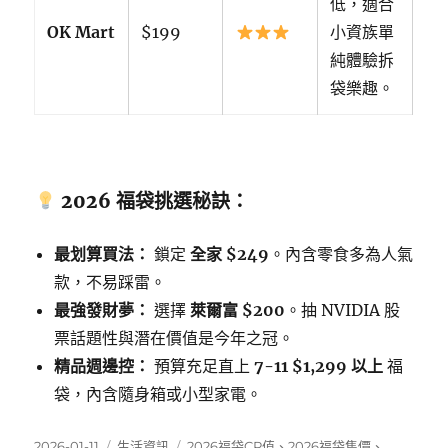
低，適合
OK Mart
$199
小資族單
純體驗拆
袋樂趣。
2026 福袋挑選秘訣：
最划算買法：
鎖定
全家 $249
。內含零食多為人氣
款，不易踩雷。
最強發財夢：
選擇
萊爾富 $200
。抽 NVIDIA 股
票話題性與潛在價值是今年之冠。
精品週邊控：
預算充足直上
7-11 $1,299 以上
福
袋，內含隨身箱或小型家電。
發
分
標
2026-01-11
生活資訊
2026福袋CP值
、
2026福袋售價
、