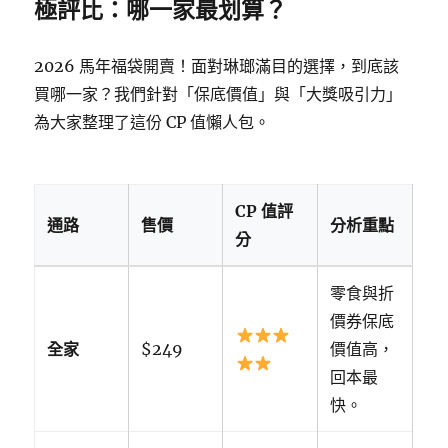
極評比：哪一家最划算？
2026 馬年福袋開賣！面對琳瑯滿目的選擇，到底該
買哪一家？我們針對「保底價值」與「大獎吸引力」
為大家整理了這份 CP 值懶人包。
CP 值評
通路
售價
分析重點
分
零食與折
價券保底
全家
$249
價值高，
回本最
快。