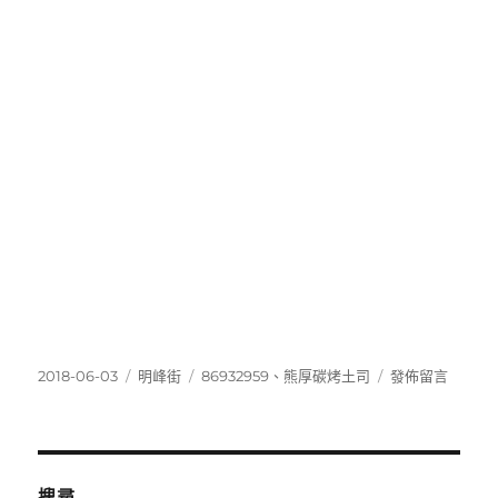
發
分
標
在
2018-06-03
明峰街
86932959
、
熊厚碳烤土司
發佈留言
佈
類
籤
〈86932959〉
日
期:
搜尋