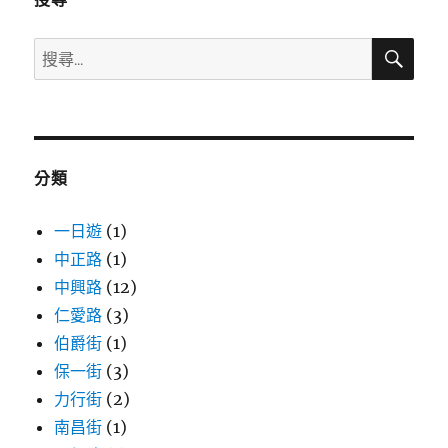
搜
搜
尋
尋
關
鍵
字:
分類
一日遊
(1)
中正路
(1)
中興路
(12)
仁愛路
(3)
伯爵街
(1)
保一街
(3)
力行街
(2)
南昌街
(1)