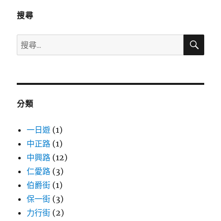
搜尋
搜
搜
尋
尋
關
鍵
字:
分類
一日遊
(1)
中正路
(1)
中興路
(12)
仁愛路
(3)
伯爵街
(1)
保一街
(3)
力行街
(2)