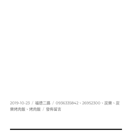
發
分
標
2019-10-23
福德二路
0936335842
、
26952300
、
炭樂
、
炭
佈
類
在
籤
樂烤肉飯
、
烤肉飯
發佈留言
日
〈26952300〉
期: