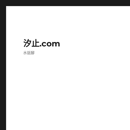
汐止.com
水返腳