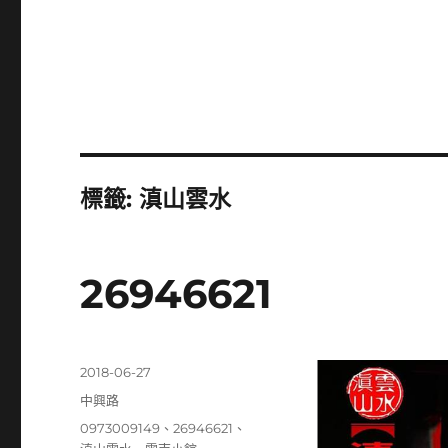
標籤:
滇山雲水
26946621
發
2018-06-27
佈
分
中興路
日
類
標
0973009149
、
26946621
、
期: