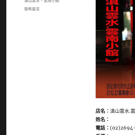
籤
滇山雲水
、
雲南小館
在
發佈留言
〈26946621〉
店名：
滇山雲水.
姓名：
電話：
(02)2694