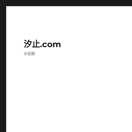
汐止.com
水返腳