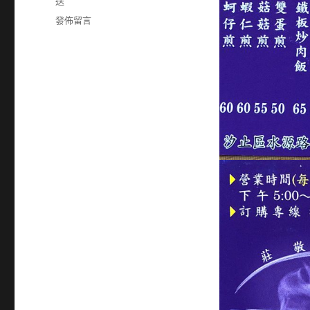
籤
送
在
發佈留言
〈26437909〉