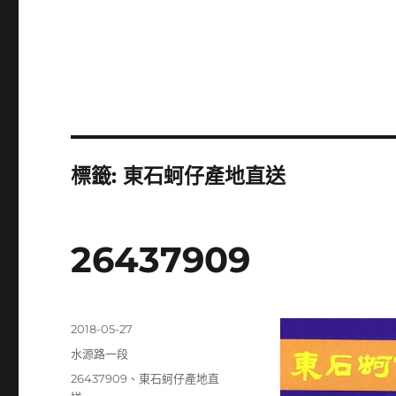
標籤:
東石蚵仔產地直送
26437909
發
2018-05-27
佈
分
水源路一段
日
類
標
26437909
、
東石蚵仔產地直
期: