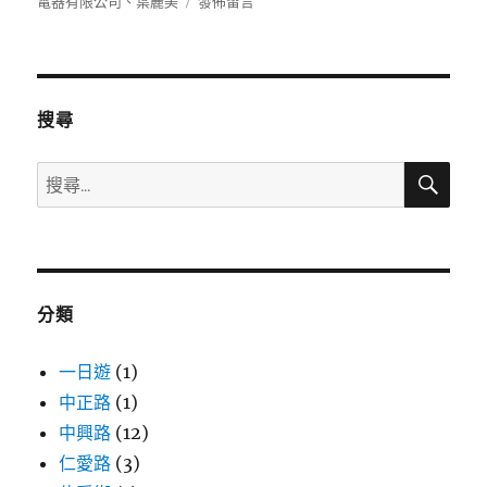
佈
類
在
籤
電器有限公司
、
葉麗美
發佈留言
日
〈0938119180〉
期:
搜尋
搜
搜
尋
尋
關
鍵
字:
分類
一日遊
(1)
中正路
(1)
中興路
(12)
仁愛路
(3)