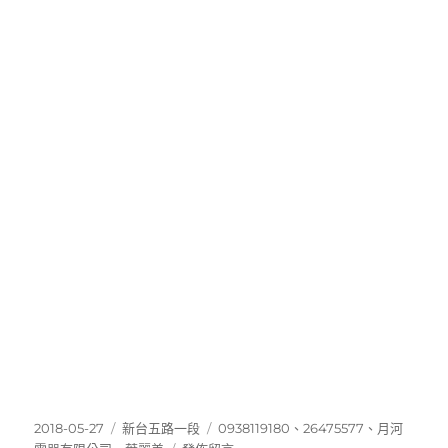
發
分
標
2018-05-27
新台五路一段
0938119180
、
26475577
、
月河