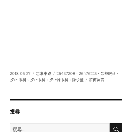
發
分
標
2018-05-27
忠孝東路
26437208
、
26476225
、
晶華眼科
、
佈
類
籤
在
汐止 眼科
、
汐止眼科
、
汐止陳眼科
、
陳永豐
發佈留言
日
〈26476225〉
期:
搜尋
搜
搜
尋