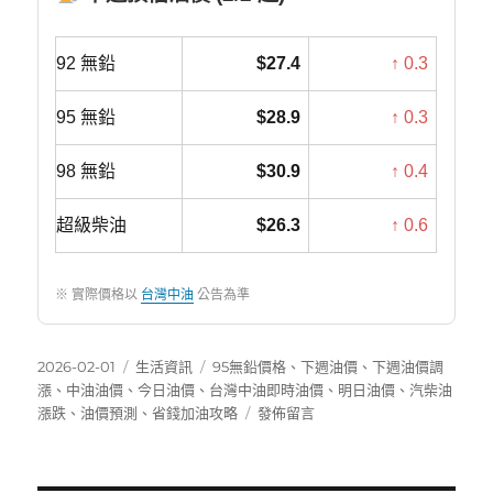
92 無鉛
$27.4
↑ 0.3
95 無鉛
$28.9
↑ 0.3
98 無鉛
$30.9
↑ 0.4
超級柴油
$26.3
↑ 0.6
※ 實際價格以
台灣中油
公告為準
發
分
標
2026-02-01
生活資訊
95無鉛價格
、
下週油價
、
下週油價調
佈
類
籤
漲
、
中油油價
、
今日油價
、
台灣中油即時油價
、
明日油價
、
汽柴油
日
在
漲跌
、
油價預測
、
省錢加油攻略
發佈留言
期:
〈下
週
油