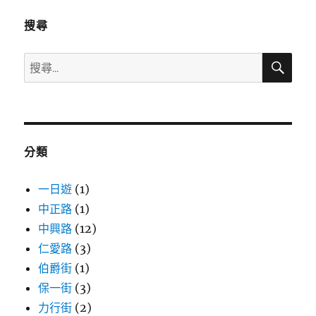
價
預
搜尋
計
調
搜
搜
漲！
尋
尋
汽
油
關
漲
鍵
0.4
字:
元、
分類
柴
油
0.6
一日遊
(1)
元，
中正路
(1)
今
中興路
(12)
日
(週
仁愛路
(3)
日)
伯爵街
(1)
趕
保一街
(3)
快
去
力行街
(2)