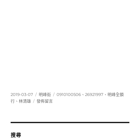
發
分
標
2019-03-07
明峰街
0910100506
、
26921997
、
明峰全鎖
佈
在
類
籤
行
、
林清雄
發佈留言
日
〈26921997〉
期:
搜尋