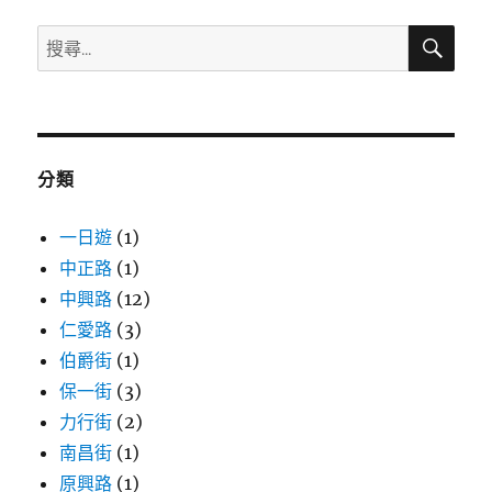
搜
搜
尋
尋
關
鍵
字:
分類
一日遊
(1)
中正路
(1)
中興路
(12)
仁愛路
(3)
伯爵街
(1)
保一街
(3)
力行街
(2)
南昌街
(1)
原興路
(1)