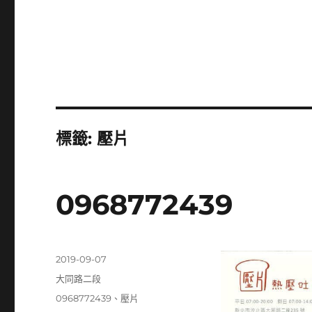
標籤:
壓片
0968772439
發
2019-09-07
佈
分
大同路二段
日
類
標
0968772439
、
壓片
期: