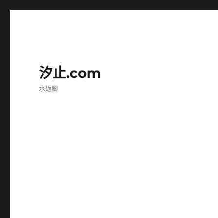
汐止.com
水返腳