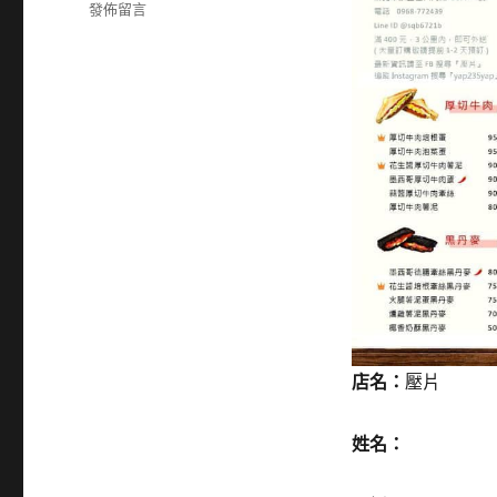
籤
在
發佈留言
〈0968772439〉
店名：
壓片
姓名：