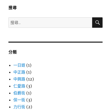
搜尋
搜
搜
尋
尋
關
鍵
字:
分類
一日遊
(1)
中正路
(1)
中興路
(12)
仁愛路
(3)
伯爵街
(1)
保一街
(3)
力行街
(2)