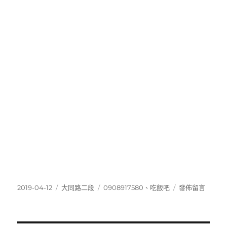
發
分
標
在
2019-04-12
大同路二段
0908917580
、
吃飯吧
發佈留言
佈
類
籤
〈090891758
日
期: