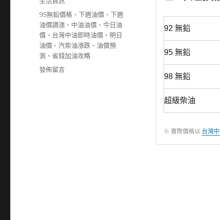
分
生活資訊
日
類
標
95無鉛價格
、
下週油價
、
下週
期:
籤
油價調漲
、
中油油價
、
今日油
92 無鉛
價
、
台灣中油即時油價
、
明日
油價
、
汽柴油漲跌
、
油價預
95 無鉛
測
、
省錢加油攻略
在
發佈留言
98 無鉛
〈下
週
油
超級柴油
價
預
計
※ 實際價格以
台灣中
調
漲！
汽
油
漲
0.4
元、
柴