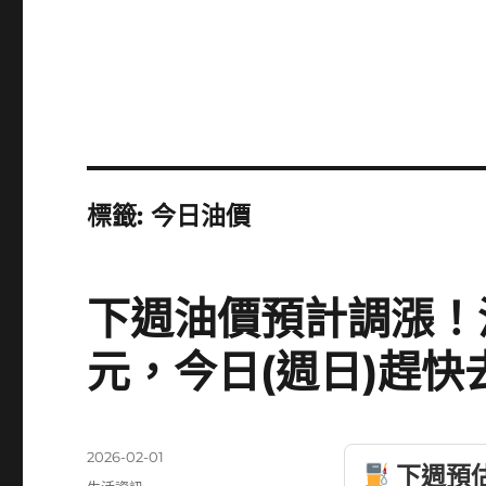
標籤:
今日油價
下週油價預計調漲！汽油
元，今日(週日)趕快
發
2026-02-01
下週預估油
佈