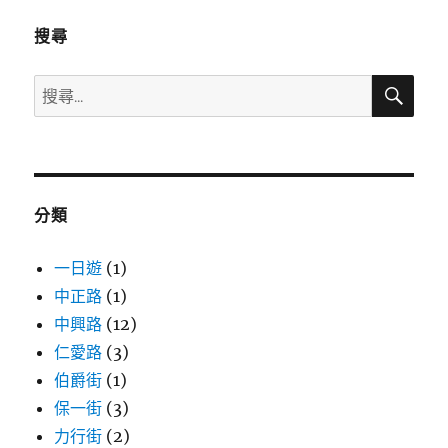
價
預
搜尋
計
調
搜
搜
漲！
尋
尋
汽
油
關
漲
鍵
0.4
字:
元、
分類
柴
油
0.6
一日遊
(1)
元，
中正路
(1)
今
中興路
(12)
日
(週
仁愛路
(3)
日)
伯爵街
(1)
趕
保一街
(3)
快
去
力行街
(2)