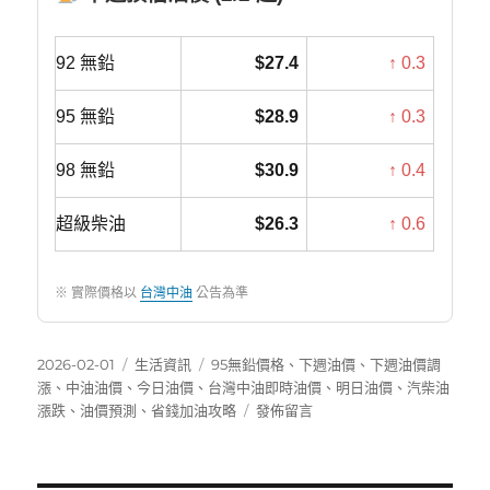
92 無鉛
$27.4
↑ 0.3
95 無鉛
$28.9
↑ 0.3
98 無鉛
$30.9
↑ 0.4
超級柴油
$26.3
↑ 0.6
※ 實際價格以
台灣中油
公告為準
發
分
標
2026-02-01
生活資訊
95無鉛價格
、
下週油價
、
下週油價調
佈
類
籤
漲
、
中油油價
、
今日油價
、
台灣中油即時油價
、
明日油價
、
汽柴油
日
在
漲跌
、
油價預測
、
省錢加油攻略
發佈留言
期:
〈下
週
油