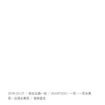
發
分
標
2018-05-27
新台五路一段
26487000
、
一芳
、
一芳水果
佈
類
在
籤
茶
、
台灣水果茶
發佈留言
日
〈26487000〉