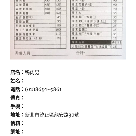
店名：
鴨肉男
姓名：
電話：
(02)8691-5861
傳真：
手機：
地址：
新北市汐止區龍安路30號
信箱：
網址：