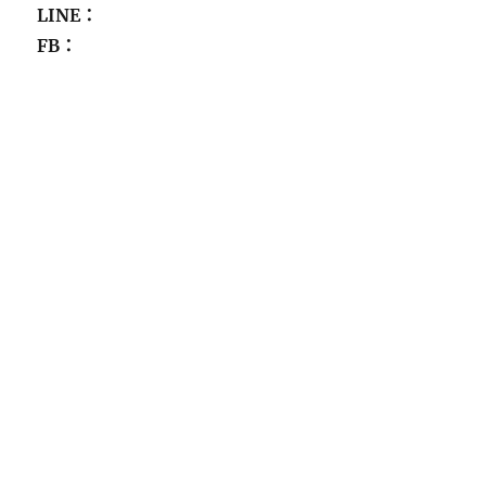
LINE：
FB：