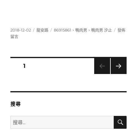
發
分
標
在
2018-12-02
龍安路
86915861
、
鴨肉男
、
鴨肉男 汐止
發佈
佈
類
籤
〈869158
留言
日
期:
文
頁次
1
下一
章
頁
分
搜尋
頁
搜
搜
尋
尋