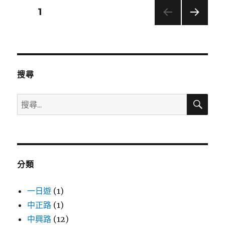
價
文
頁次
1
預
計
下一
章
調
頁
漲！
分
汽
油
搜尋
漲
頁
0.4
搜
搜
元、
尋
柴
尋
油
關
0.6
鍵
元，
今
字:
日
分類
(週
日)
一日遊
(1)
趕
中正路
(1)
快
去
中興路
(12)