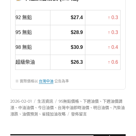
92 無鉛
$27.4
↑ 0.3
95 無鉛
$28.9
↑ 0.3
98 無鉛
$30.9
↑ 0.4
超級柴油
$26.3
↑ 0.6
※ 實際價格以
台灣中油
公告為準
發
分
標
2026-02-01
生活資訊
95無鉛價格
、
下週油價
、
下週油價調
佈
類
籤
漲
、
中油油價
、
今日油價
、
台灣中油即時油價
、
明日油價
、
汽柴油
日
在
漲跌
、
油價預測
、
省錢加油攻略
發佈留言
期:
〈下
週
油