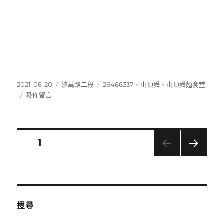
發
分
標
2021-06-20
汐萬路二段
26466337
、
山頂舜
、
山頂舜麵食堂
佈
在
類
籤
發佈留言
日
〈26466337〉
期:
文
頁次
1
下一
章
頁
分
搜尋
頁