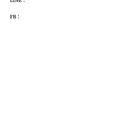
LINE：
FB：