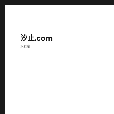
汐止.com
水返腳