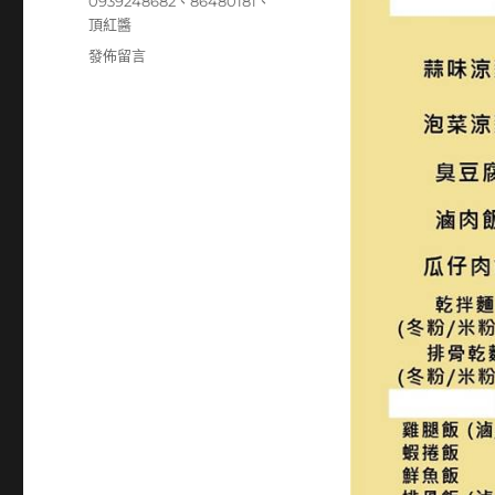
籤
0939248682
、
86480181
、
頂紅醬
在
發佈留言
〈86480181〉