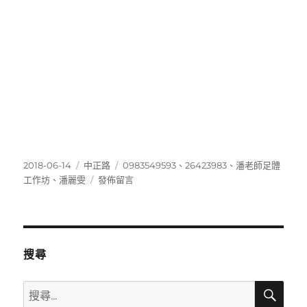
發
分
標
2018-06-14
中正路
0983549593
、
26423983
、
潘老師足體
佈
類
在
籤
工作坊
、
潘麗雯
發佈留言
日
〈26423983〉
期:
搜尋
搜
搜
尋